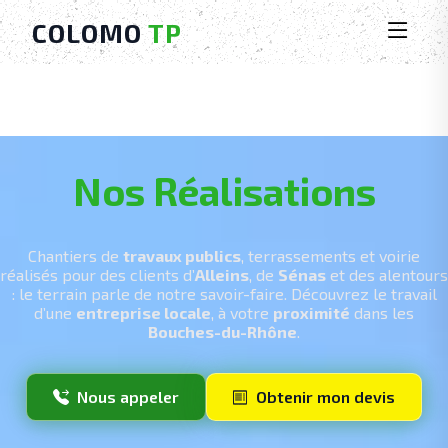
COLOMO
TP
Nos Réalisations
Chantiers de
travaux publics
, terrassements et voirie
réalisés pour des clients d’
Alleins
, de
Sénas
et des alentours
: le terrain parle de notre savoir-faire. Découvrez le travail
d’une
entreprise locale
, à votre
proximité
dans les
Bouches-du-Rhône
.
Nous appeler
Obtenir mon devis